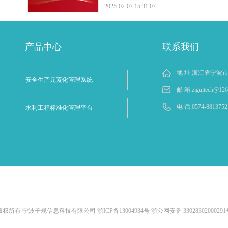
定
满举行，全体员工齐聚一堂，共同回顾过
2025-02-07 15:31:07
一年的奋斗历程，展望未来的发展方向，
彰过去一年中表现卓越的优秀员工。
产品中心
联系我们
地 址:浙江省宁波
安全生产元素化管理系统
邮 箱:
ziguitech@12
电 话:0574-8813752
水利工程标准化管理平台
版权所有 宁波子规信息科技有限公司
浙ICP备13004934号
浙公网安备 33028302000291