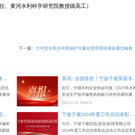
、黄河水利科学研究院教授级高工）
下一篇：
大中型水库水环境保护元素化管理系统项目通过验收
专项扶持落地！子规科技深耕水利安全软件，入选高新区软件产业专项资金拟补助名单
喜讯 | 全国首批！宁波子规荣获水利安
信息化
近日，中国水利企业协会印发《2025年水
质量发
安全生产技术服务机构能力评价结果的通
45家
知》，本次评级全国共产生24家达标单位
2025-12-31 20:06:32
策扶
其中A级13家、B级6家、C级5家，宁波子
我司荣膺水利部《水利水电工程危险源辨识与风险评价导则》参编单位殊荣
宁波子规2024年度工作总结表彰大会
宁波子
信息科技有限公司凭借扎实的技术实力、
件成果
范的服务体系与良好的行业信誉，荣获最
参编单
今日，宁波子规信息(安全)科技有限公司
…
等级——A级。这是我司发展进程中…
国家级
2024年度工作总结表彰会议在公司会议室