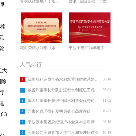
专项扶持落地！子规科技深耕水利安全软件，入选高新区软件产业专项资金拟补助名单
喜讯 | 全国首批！宁波子规荣获水利安全生产技术服务能力最高等级 （A级）认证
理
移
元
除
我司荣膺水利部《水利水电工程危险源辨识与风险评价导则》参编单位殊荣
宁波子规2024年度工作总结表彰大会
人气排行
五大
1
我司顺利完成全省水利双重预防体系建设和水利部信息系统专题培训活动
06-18
消除
戴孟烈董事长带队赴江都水利枢纽工程考察学习
03-01
2
行
戴孟烈董事长获得中国水利学会优秀论文奖
11-03
3
建
元素化管理得到夏明勇处长高度评价
10-22
4
了3
宁波原水集团总经理卢林全来本公司调研指导工作
03-18
5
公司领导应邀参加大连市河湖管理研讨会
10-19
6