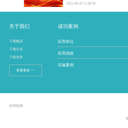
认可，标志其从标准“执行者”成为“制
2025-08-20 15:48:58
者”。
关于我们
成功案例
子规概况
应用单位
子规文化
应用成效
子规资质
实施案例
查看更多 >>
友情链接: