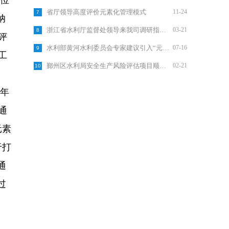
位
省厅领导高度评价元素化管理模式
11-24
7
纳
浙江省水利厅监督处领导来我司调研指导工作
03-21
8
评
水利部黄河水利委员会专家建议引入“元素化管理”
07-16
9
工
鄞州区水利局安全生产风险评估项目顺利通过验收
02-21
10
2年
通
元素
于打
通
过