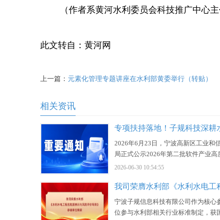
（作者系黄河水利委员会科技推广中心主任
此文转自：黄河网
上一篇：
元素化管理专题讲座在水利部黄委举行（转贴）
相关资讯
2026年6月23日，宁波高新区工业和
局正式公示2026年第二批软件产业高
展专项资金拟补助企业名单。全区共计
2026-06-30 10:54:55
次优质软件企业通过层层评审获得政
持，专项补助总金额达877.14万元，
规信息科技凭借水利安全领域自研软
宁波子规信息科技有限公司作为核心
成功入选本次扶持名录。作为深耕水
位参与水利部相关行业标准制定，获