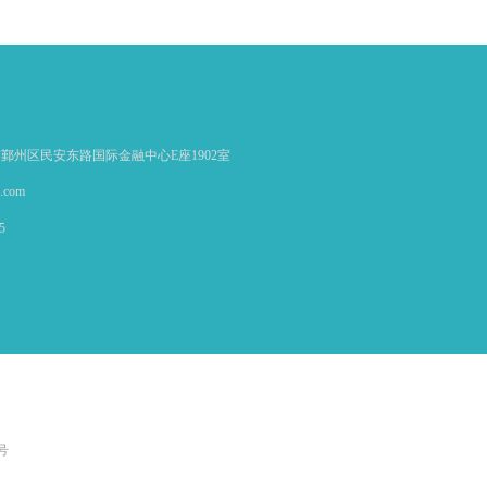
去
表
市鄞州区民安东路国际金融中心E座1902室
6.com
5
号