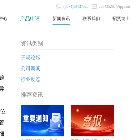
(0574)88137525
279435267@qq.com
产品申请
中心
新闻资讯
联系我们
招贤纳士
资讯类别
子规论坛
公司新闻
题
行业动态
导
推荐资讯
位
管
细